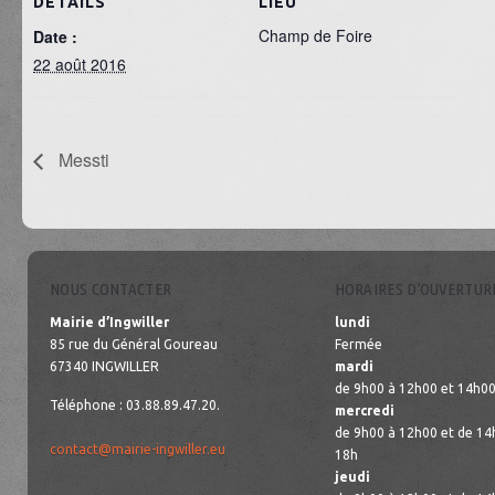
DÉTAILS
LIEU
Champ de Foire
Date :
22 août 2016
Messti
NOUS CONTACTER
HORAIRES D’OUVERTUR
Mairie d’Ingwiller
lundi
85 rue du Général Goureau
Fermée
67340 INGWILLER
mardi
de 9h00 à 12h00 et 14h00
Téléphone : 03.88.89.47.20.
mercredi
de 9h00 à 12h00 et de 14
contact@mairie-ingwiller.eu
18h
jeudi