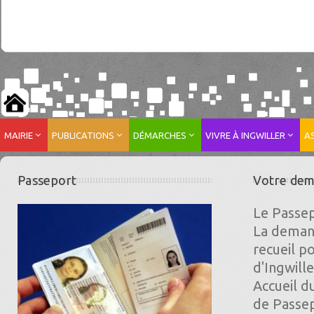
MAIRIE
PUBLICATIONS
DÉMARCHES
VIVRE À INGWILLER
A
Passeport
Votre dem
Le Passep
La demand
recueil p
d'Ingwill
Accueil 
de Passepo