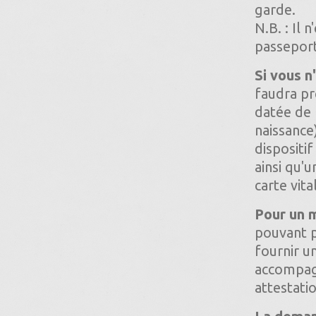
garde.
N.B. : Il 
passeport
Si vous n
faudra pr
datée de 
naissance
disposit
ainsi qu'
carte vita
Pour un m
pouvant p
fournir u
accompagn
attestati