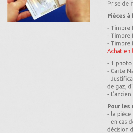
Prise de 
Pièces à 
- Timbre 
- Timbre 
- Timbre 
Achat en 
- 1 photo
- Carte Na
- Justific
de gaz, d’
- L'ancie
Pour les 
- la pièce
- en cas 
décision d