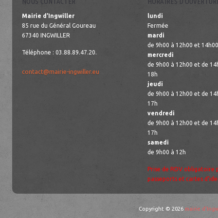
NOUS CONTACTER
HORAIRES D’OUVERTUR
Mairie d’Ingwiller
lundi
85 rue du Général Goureau
Fermée
67340 INGWILLER
mardi
de 9h00 à 12h00 et 14h00
Téléphone : 03.88.89.47.20.
mercredi
de 9h00 à 12h00 et de 14
contact@mairie-ingwiller.eu
18h
jeudi
de 9h00 à 12h00 et de 14
17h
vendredi
de 9h00 à 12h00 et de 14
17h
samedi
de 9h00 à 12h
Prise de RDV obligatoire 
passeports et cartes d’ide
Copyright © 2026
mairie d'Ingw