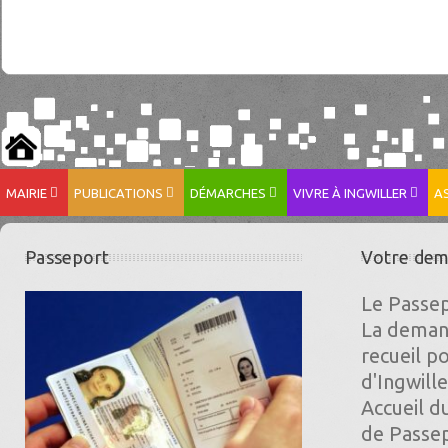
MAIRIE
PUBLICATIONS
DÉMARCHES
VIVRE À INGWILLER
A
Passeport
Votre dem
Le Passep
La demand
recueil p
d'Ingwill
Accueil 
de Passepo