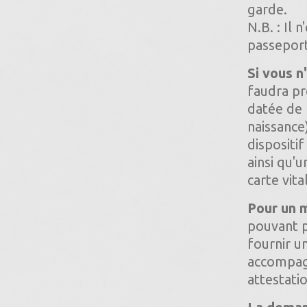
garde.
N.B. : Il 
passeport
Si vous n
faudra pr
datée de 
naissance
disposit
ainsi qu'
carte vita
Pour un m
pouvant p
fournir u
accompagn
attestati