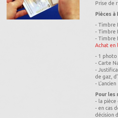
Prise de 
Pièces à 
- Timbre 
- Timbre 
- Timbre 
Achat en 
- 1 photo
- Carte Na
- Justific
de gaz, d’
- L'ancie
Pour les 
- la pièce
- en cas 
décision d