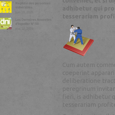
conveniet, et si di
Registre des personnes
adhibetur qui pr
vulnérables
juin 10, 2026
tesserariam profi
Les Dernières Nouvelles
d’Ingwiller N° 50
mai 12, 2026
Cum autem commodi
coeperint apparari
deliberatione tract
peregrinum invitari
fieri, is adhibetu
tesserariam profit