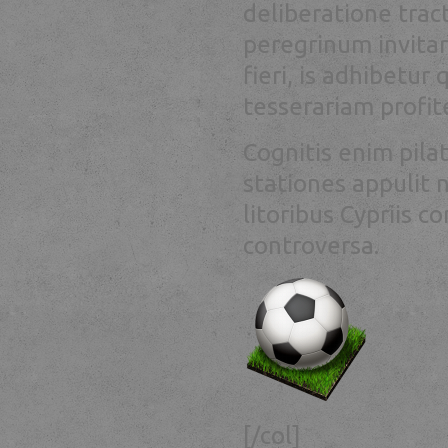
deliberatione tract
peregrinum invitari
fieri, is adhibetu
tesserariam profit
Cognitis enim pil
stationes appulit 
litoribus Cypriis c
controversa.
[/col]