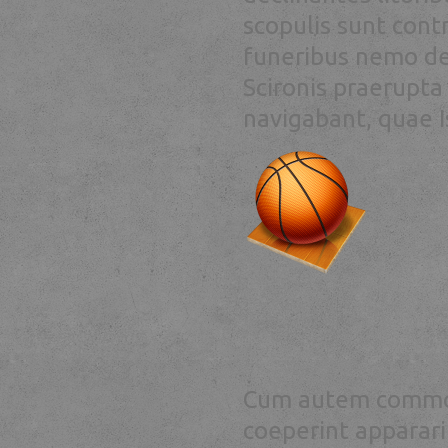
scopulis sunt con
funeribus nemo de
Scironis praerupta 
navigabant, quae I
Cum autem commodi
coeperint apparari