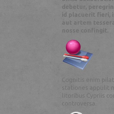
debetur, peregrinu
id placuerit fier
aut artem tesser
nosse confingit.
Cognitis enim pil
stationes appulit 
litoribus Cypriis c
controversa.