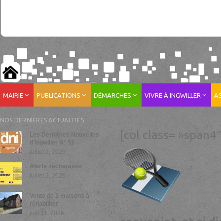
MAIRIE
PUBLICATIONS
DÉMARCHES
VIVRE À INGWILLER
A
NOS DERNIÈRES ACTUALITÉS
[col class= »span4″
Les Dernières Nouvelles
d’Ingwiller N° 51
juillet 2, 2026
Alerte sécheresse
juillet 2, 2026
Vente de 2 maisons à
réhabiliter
juin 11, 2026