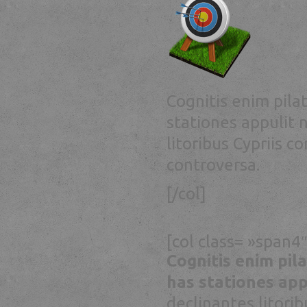
Cognitis enim pil
stationes appulit 
litoribus Cypriis c
controversa.
[/col]
[col class= »span4″
Cognitis enim pi
has stationes app
declinantes litorib