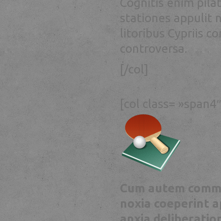
Cognitis enim pil
stationes appulit 
litoribus Cypriis c
controversa.
[/col]
[col class= »span4″
Cum autem commod
noxia coeperint a
anxia deliberation