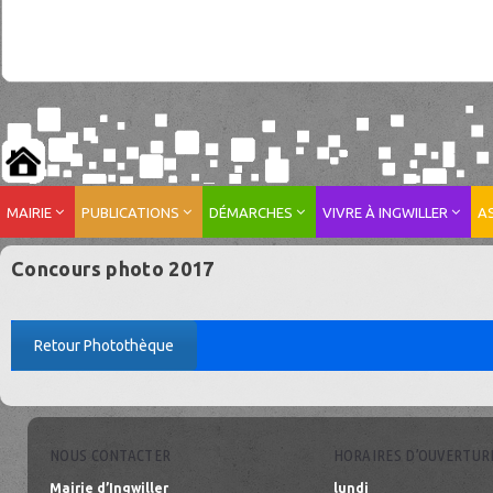
MAIRIE
PUBLICATIONS
DÉMARCHES
VIVRE À INGWILLER
A
Concours photo 2017
Retour Photothèque
NOUS CONTACTER
HORAIRES D’OUVERTUR
Mairie d’Ingwiller
lundi