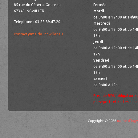
85 rue du Général Goureau
Fermée
67340 INGWILLER
mardi
de 9h00 à 12h00 et 14h00
Téléphone : 03.88.89.47.20.
mercredi
de 9h00 à 12h00 et de 14
contact@mairie-ingwiller.eu
18h
jeudi
de 9h00 à 12h00 et de 14
17h
vendredi
de 9h00 à 12h00 et de 14
17h
samedi
de 9h00 à 12h
Prise de RDV obligatoire 
passeports et cartes d’ide
Copyright © 2026
mairie d'Ingw