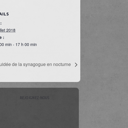
AILS
:
illet 2018
e :
00 min - 17 h 00 min
guidée de la synagogue en nocturne
REJOIGNEZ-NOUS