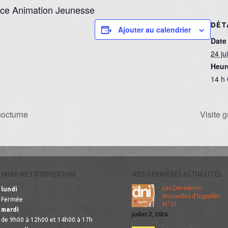
rvice Animation Jeunesse
DÉT
Ajouter au calendrier
Date 
24 ju
Heur
14 h 
nocturne
Visite 
HORAIRES D’OUVERTURE
NOS DERNIÈRES ACTUALITÉS
Les Dernières
lundi
Nouvelles d’Ingwiller
Fermée
N° 51
mardi
juillet 2, 2026
de 9h00 à 12h00 et 14h00 à 17h