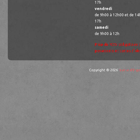
17h
vendredi
de 9h00 à 12h00 et de 14
17h
samedi
de 9h00 à 12h
Prise de RDV obligatoire 
passeports et cartes d’ide
Copyright © 2026
mairie d'Ingw