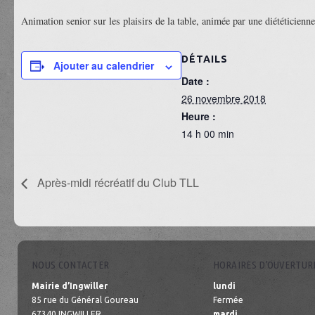
Animation senior sur les plaisirs de la table, animée par une diététicien
DÉTAILS
Ajouter au calendrier
Date :
26 novembre 2018
Heure :
14 h 00 min
Après-midi récréatif du Club TLL
NOUS CONTACTER
HORAIRES D’OUVERTUR
Mairie d’Ingwiller
lundi
85 rue du Général Goureau
Fermée
67340 INGWILLER
mardi