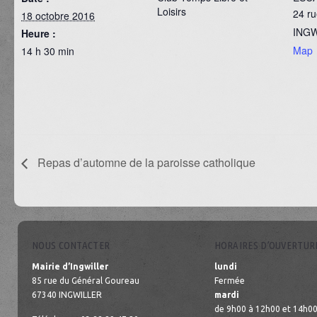
Loisirs
24 ru
18 octobre 2016
ING
Heure :
Map
14 h 30 min
Repas d’automne de la paroisse catholique
NOUS CONTACTER
HORAIRES D’OUVERTUR
Mairie d’Ingwiller
lundi
85 rue du Général Goureau
Fermée
67340 INGWILLER
mardi
de 9h00 à 12h00 et 14h00