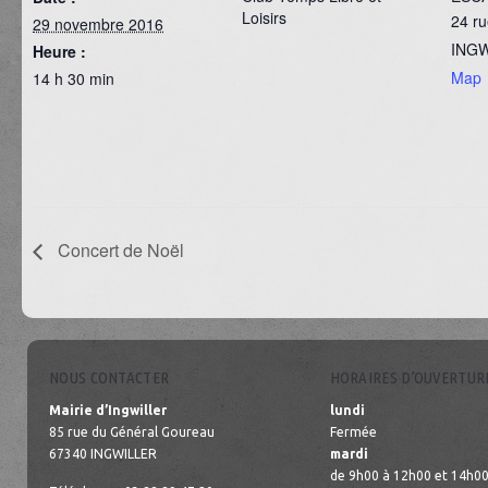
Loisirs
24 ru
29 novembre 2016
ING
Heure :
Map
14 h 30 min
Concert de Noël
NOUS CONTACTER
HORAIRES D’OUVERTUR
Mairie d’Ingwiller
lundi
85 rue du Général Goureau
Fermée
67340 INGWILLER
mardi
de 9h00 à 12h00 et 14h00