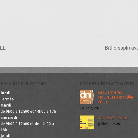
TLL
Brûle-sapin av
HORAIRES D’OUVERTURE
NOS DERNIÈRES ACTUALITÉS
Les Dernières
lundi
Nouvelles d’Ingwiller
Fermée
N° 51
mardi
juillet 2, 2026
de 9h00 à 12h00 et 14h00 à 17h
mercredi
Alerte sécheresse
de 9h00 à 12h00 et de 14h00 à
juillet 2, 2026
18h
jeudi