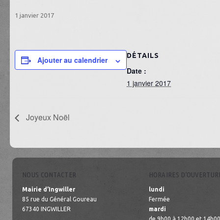
1 janvier 2017
DÉTAILS
Ajouter au calendrier
Date :
1 janvier 2017
Joyeux Noël
NOUS CONTACTER
HORAIRES D’OUVERTUR
Mairie d’Ingwiller
lundi
85 rue du Général Goureau
Fermée
67340 INGWILLER
mardi
de 9h00 à 12h00 et 14h00