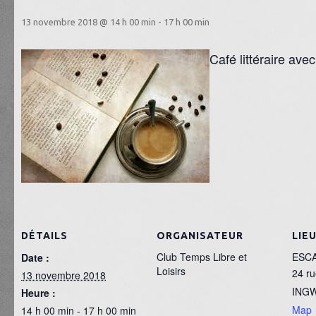
13 novembre 2018 @ 14 h 00 min
-
17 h 00 min
Café littéraire ave
DÉTAILS
ORGANISATEUR
LIE
Club Temps Libre et
ESC
Date :
Loisirs
24 ru
13 novembre 2018
ING
Heure :
Map
14 h 00 min - 17 h 00 min