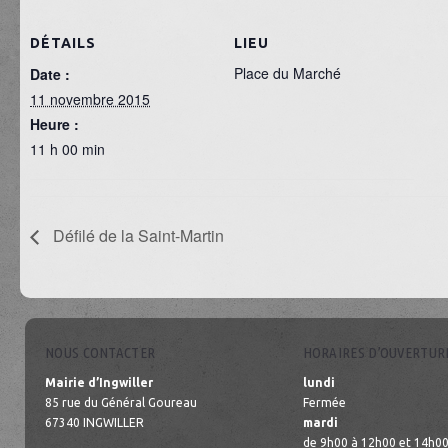
DÉTAILS
LIEU
Place du Marché
Date :
11 novembre 2015
Heure :
11 h 00 min
Défilé de la Saint-Martin
NOUS CONTACTER
HORAIRES D’OUVERTUR
Mairie d’Ingwiller
lundi
85 rue du Général Goureau
Fermée
67340 INGWILLER
mardi
de 9h00 à 12h00 et 14h00