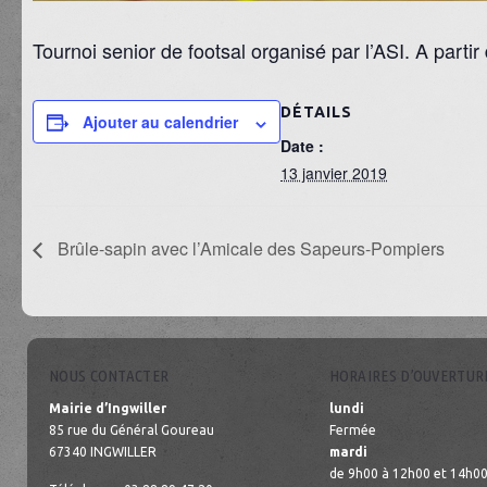
Tournoi senior de footsal organisé par l’ASI. A parti
DÉTAILS
Ajouter au calendrier
Date :
13 janvier 2019
Brûle-sapin avec l’Amicale des Sapeurs-Pompiers
NOUS CONTACTER
HORAIRES D’OUVERTUR
Mairie d’Ingwiller
lundi
85 rue du Général Goureau
Fermée
67340 INGWILLER
mardi
de 9h00 à 12h00 et 14h00