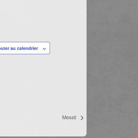
outer au calendrier
Messti