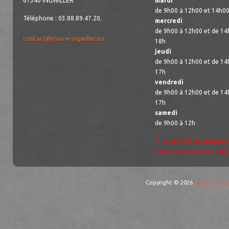
67340 INGWILLER
mardi
de 9h00 à 12h00 et 14h00
Téléphone : 03.88.89.47.20.
mercredi
de 9h00 à 12h00 et de 14
contact@mairie-ingwiller.eu
18h
jeudi
de 9h00 à 12h00 et de 14
17h
vendredi
de 9h00 à 12h00 et de 14
17h
samedi
de 9h00 à 12h
Prise de RDV obligatoire 
passeports et cartes d’ide
Copyright © 2026
mairie d'Ingw