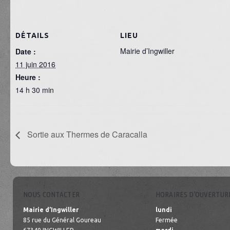
DÉTAILS
LIEU
Mairie d’Ingwiller
Date :
11 juin 2016
Heure :
14 h 30 min
Sortie aux Thermes de Caracalla
NOUS CONTACTER
HORAIRES D’OUVERTUR
Mairie d’Ingwiller
lundi
85 rue du Général Goureau
Fermée