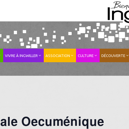
VIVRE À INGWILLER
ASSOCIATION
CULTURE
DÉCOUVERTE
siale Oecuménique