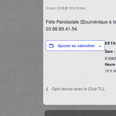
4 mars 2018 @ 10 h 30 min
Fête Paroissiale Œcuménique à la
03.88.89.41.54.
DÉTA
Ajouter au calendrier
Date :
4 mar
Heure 
10 h 3
Gym douce avec le Club TLL