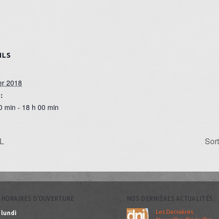
ILS
ier 2018
:
0 min - 18 h 00 min
LL
Sor
HORAIRES D’OUVERTURE
NOS DERNIÈRES ACTUALITÉS
Les Dernières
lundi