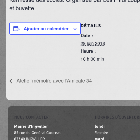
et buvette.
DÉTAILS
Ajouter au calendrier
Date :
29 juin 2018
Heure :
16 h 00 min
Atelier mémoire avec l’Amicale 34
NOUS CONTACTER
HORAIRES D’OUVERTUR
Mairie d’Ingwiller
lundi
85 rue du Général Goureau
Fermée
67340 INGWILLER
mardi