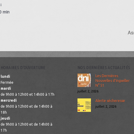
:
0 min
As
HORAIRES D’OUVERTURE
NOS DERNIÈRES ACTUALITÉS
Les Dernières
lundi
Nouvelles d’Ingwiller
Fermée
N° 51
mardi
juillet 2, 2026
de 9h00 à 12h00 et 14h00 à 17h
mercredi
Alerte sécheresse
de 9h00 à 12h00 et de 14h00 à
juillet 2, 2026
18h
jeudi
de 9h00 à 12h00 et de 14h00 à
17h