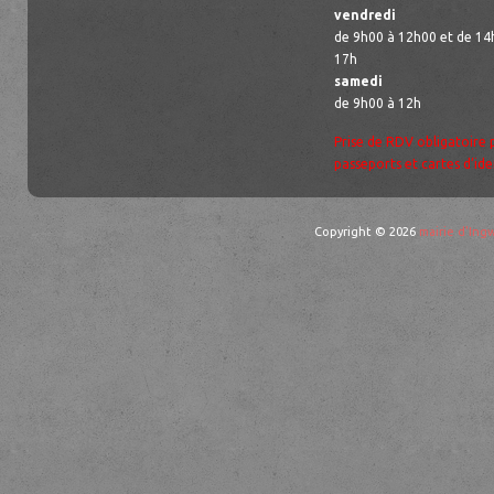
vendredi
de 9h00 à 12h00 et de 14
17h
samedi
de 9h00 à 12h
Prise de RDV obligatoire 
passeports et cartes d’ide
Copyright © 2026
mairie d'Ingw