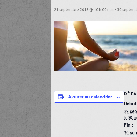
29 septembre 2018 @ 10 h 00 min
-
30 septemb
DÉTA
Ajouter au calendrier
Début 
29 se
h 00 m
Fin :
30 se